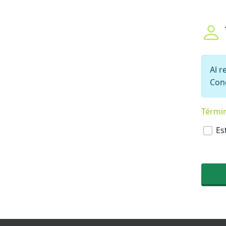
Al r
Con
Términ
Térm
Es